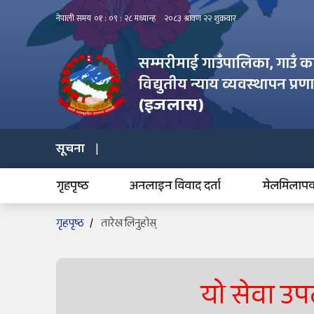
सम्मरीमाई गाउँपालिका, गाउँ का
विद्युतीय न्याय व्यवस्थापन प्रण
(इजलास)
सूचना
गृहपृष्ठ
अनलाइन विवाद दर्ता
मेलमिलापकर
गृहपृष्ठ
तारेख लिनुहोस्
यो सेवा उप